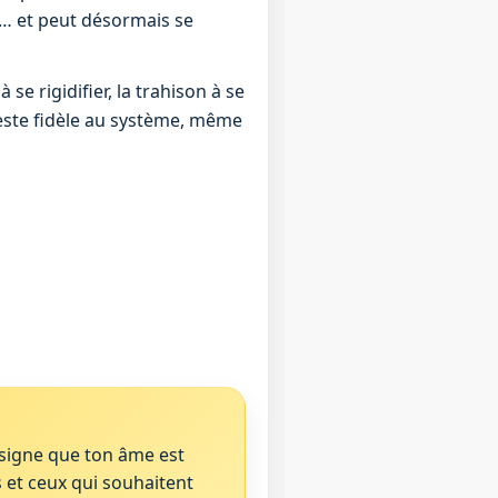
re… et peut désormais se
 se rigidifier, la trahison à se
 reste fidèle au système, même
e signe que ton âme est
 et ceux qui souhaitent