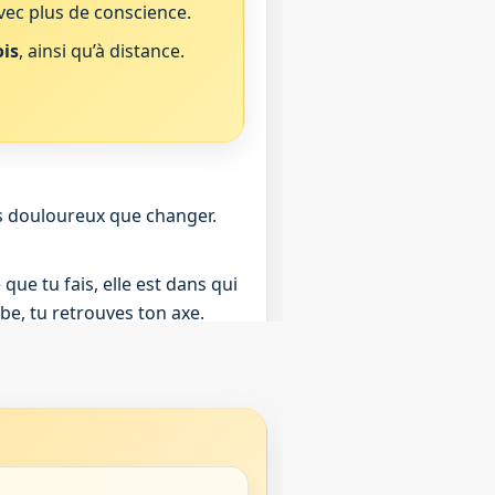
avec plus de conscience.
is
, ainsi qu’à distance.
us douloureux que changer.
 que tu fais, elle est dans qui
mbe, tu retrouves ton axe.