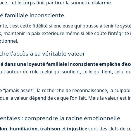
fface… et le corps finit par tirer la sonnette d’alarme.
é familiale inconsciente
nte, c’est cette fidélité silencieuse qui pousse à tenir le sy
 maintenir la paix extérieure même si elle coûte l’intégrité 
otionnel.
e l’accès à sa véritable valeur
é dans une loyauté familiale inconsciente empêche d’acc
uit autour du rôle : celui qui soutient, celle qui tient, celui
 “jamais assez”, la recherche de reconnaissance, la culpabilit
 que la valeur dépend de ce que l’on fait. Mais la valeur est i
entales : comprendre la racine émotionnelle
don
,
humiliation
,
trahison
et
injustice
sont des clefs de c