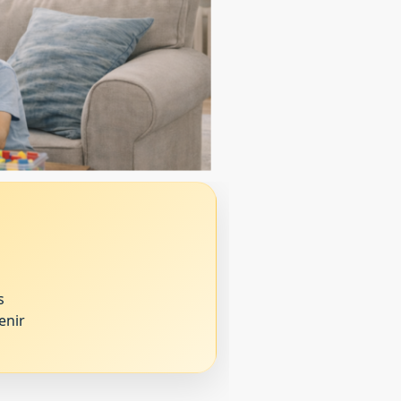
s
enir