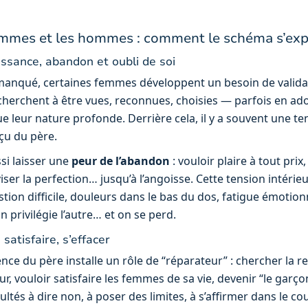
mmes et les hommes : comment le schéma s’ex
ssance, abandon et oubli de soi
anqué, certaines femmes développent un besoin de validat
es cherchent à être vues, reconnues, choisies — parfois en a
ue leur nature profonde. Derrière cela, il y a souvent une te
çu du père.
si laisser une
peur de l’abandon
: vouloir plaire à tout prix,
iser la perfection… jusqu’à l’angoisse. Cette tension intérie
ion difficile, douleurs dans le bas du dos, fatigue émotionn
 privilégie l’autre… et on se perd.
satisfaire, s’effacer
nce du père installe un rôle de “réparateur” : chercher la 
ur, vouloir satisfaire les femmes de sa vie, devenir “le garç
ltés à dire non, à poser des limites, à s’affirmer dans le coup