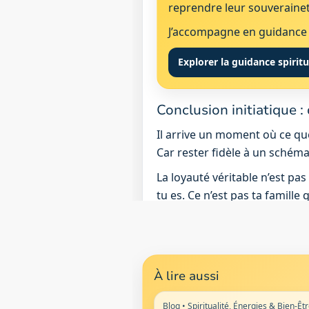
reprendre leur souveraineté
J’accompagne en guidance s
Explorer la guidance spiritu
Conclusion initiatique :
Il arrive un moment où ce que
Car rester fidèle à un schéma 
La loyauté véritable n’est pas 
tu es. Ce n’est pas ta famille
À lire aussi
Blog • Spiritualité, Énergies & Bien-Êt