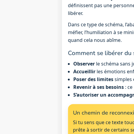
définissent pas une personne :
libérer.
Dans ce type de schéma, l’aband
méfier, l’humiliation à se mi
quand cela nous abîme.
Comment se libérer du s
Observer
le schéma sans 
Accueillir
les émotions enfo
Poser des limites
simples 
Revenir à ses besoins
: ce
S’autoriser un accompa
Un chemin de reconnexi
Si tu sens que ce texte tou
prête à sortir de certains